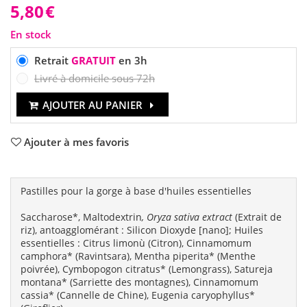
5,80
€
En stock
Retrait
GRATUIT
en 3h
Livré à domicile sous 72h
AJOUTER AU PANIER
Ajouter à mes favoris
Pastilles pour la gorge à base d'huiles essentielles
Saccharose*, Maltodextrin
, Oryza sativa extract
(Extrait de
riz), antoagglomérant : Silicon Dioxyde [nano]; Huiles
essentielles : Citrus limonù (Citron), Cinnamomum
camphora* (Ravintsara), Mentha piperita* (Menthe
poivrée), Cymbopogon citratus* (Lemongrass), Satureja
montana* (Sarriette des montagnes), Cinnamomum
cassia* (Cannelle de Chine), Eugenia caryophyllus*