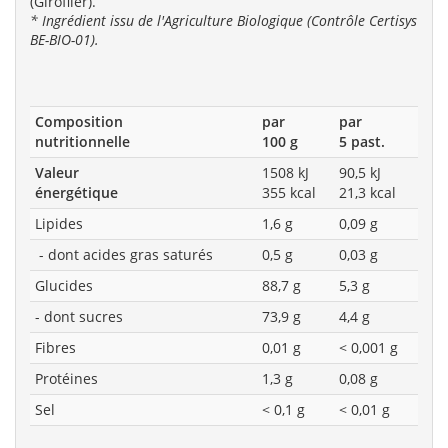
(Giroflier).
* Ingrédient issu de l'Agriculture Biologique (Contrôle Certisys
BE-BIO-01).
Composition
par
par
nutritionnelle
100 g
5 past.
Valeur
1508 kJ
90,5 kJ
énergétique
355 kcal
21,3 kcal
Lipides
1,6 g
0,09 g
- dont acides gras saturés
0,5 g
0,03 g
Glucides
88,7 g
5,3 g
- dont sucres
73,9 g
4,4 g
Fibres
0,01 g
< 0,001 g
Protéines
1,3 g
0,08 g
Sel
< 0,1 g
< 0,01 g