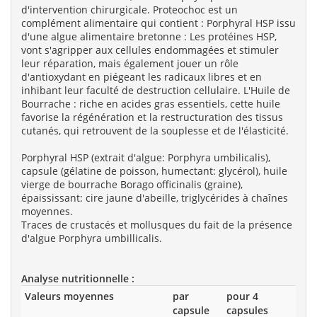
d'intervention chirurgicale. Proteochoc est un
complément alimentaire qui contient : Porphyral HSP issu
d'une algue alimentaire bretonne : Les protéines HSP,
vont s'agripper aux cellules endommagées et stimuler
leur réparation, mais également jouer un rôle
d'antioxydant en piégeant les radicaux libres et en
inhibant leur faculté de destruction cellulaire. L'Huile de
Bourrache : riche en acides gras essentiels, cette huile
favorise la régénération et la restructuration des tissus
cutanés, qui retrouvent de la souplesse et de l'élasticité.
Porphyral HSP (extrait d'algue: Porphyra umbilicalis),
capsule (gélatine de poisson, humectant: glycérol), huile
vierge de bourrache Borago officinalis (graine),
épaississant: cire jaune d'abeille, triglycérides à chaînes
moyennes.
Traces de crustacés et mollusques du fait de la présence
d'algue Porphyra umbillicalis.
Analyse nutritionnelle :
Valeurs moyennes
par
pour 4
capsule
capsules