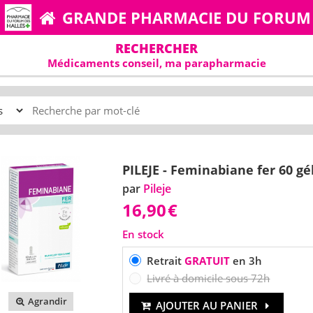
GRANDE PHARMACIE DU FORUM
RECHERCHER
Médicaments conseil, ma parapharmacie
PILEJE - Feminabiane fer 60 gé
par
Pileje
16,90
€
En stock
Retrait
GRATUIT
en 3h
Livré à domicile sous 72h
Agrandir
AJOUTER AU PANIER