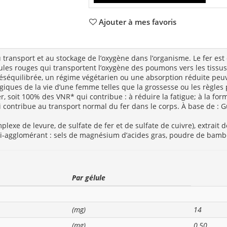
Ajouter à mes favoris
u transport et au stockage de l’oxygène dans l’organisme. Le fer est
les rouges qui transportent l’oxygène des poumons vers les tissu
déséquilibrée, un régime végétarien ou une absorption réduite peuv
giques de la vie d’une femme telles que la grossesse ou les règles
, soit 100% des VNR* qui contribue : à réduire la fatigue; à la fo
 contribue au transport normal du fer dans le corps. À base de : G
lexe de levure, de sulfate de fer et de sulfate de cuivre), extrait d
ti-agglomérant : sels de magnésium d’acides gras, poudre de bam
Par gélule
(mg)
14
(mg)
0,50