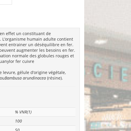
 en effet un constituant de
s. L’organisme humain adulte contient
ent entrainer un déséquilibre en fer.
 peuvent augmenter les besoins en fer.
rmation normale des globules rouges et
uanylor fer cuivre
e levure, gélule d’origine végétale,
bou
Bambusa arundinacea
(résine).
% VNR(1)
100
50