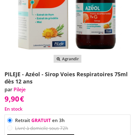
Agrandir
PILEJE - Azéol - Sirop Voies Respiratoires 75ml
dès 12 ans
par
Pileje
9,90
€
En stock
Retrait
GRATUIT
en 3h
Livré à domicile sous 72h