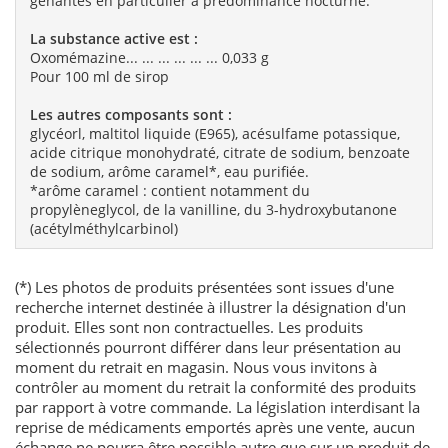
gênantes en particulier à prédominance nocturne.
La substance active est :
Oxomémazine... ... ... ... ... ... 0,033 g
Pour 100 ml de sirop
Les autres composants sont :
glycéorl, maltitol liquide (E965), acésulfame potassique,
acide citrique monohydraté, citrate de sodium, benzoate
de sodium, arôme caramel*, eau purifiée.
*arôme caramel : contient notamment du
propylèneglycol, de la vanilline, du 3-hydroxybutanone
(acétylméthylcarbinol)
(*) Les photos de produits présentées sont issues d'une
recherche internet destinée à illustrer la désignation d'un
produit. Elles sont non contractuelles. Les produits
sélectionnés pourront différer dans leur présentation au
moment du retrait en magasin. Nous vous invitons à
contrôler au moment du retrait la conformité des produits
par rapport à votre commande. La législation interdisant la
reprise de médicaments emportés après une vente, aucun
échange ne pourra être possible autre que sur un produit de