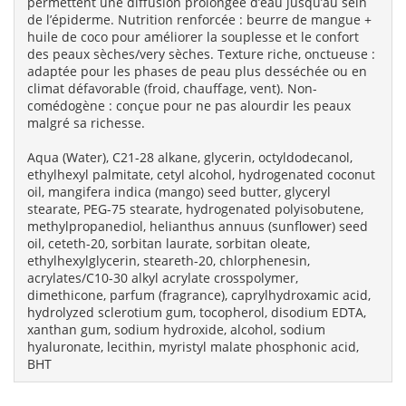
permettent une diffusion prolongée d’eau jusqu’au sein
de l’épiderme. Nutrition renforcée : beurre de mangue +
huile de coco pour améliorer la souplesse et le confort
des peaux sèches/very sèches. Texture riche, onctueuse :
adaptée pour les phases de peau plus desséchée ou en
climat défavorable (froid, chauffage, vent). Non-
comédogène : conçue pour ne pas alourdir les peaux
malgré sa richesse.
Aqua (Water), C21-28 alkane, glycerin, octyldodecanol,
ethylhexyl palmitate, cetyl alcohol, hydrogenated coconut
oil, mangifera indica (mango) seed butter, glyceryl
stearate, PEG-75 stearate, hydrogenated polyisobutene,
methylpropanediol, helianthus annuus (sunflower) seed
oil, ceteth-20, sorbitan laurate, sorbitan oleate,
ethylhexylglycerin, steareth-20, chlorphenesin,
acrylates/C10-30 alkyl acrylate crosspolymer,
dimethicone, parfum (fragrance), caprylhydroxamic acid,
hydrolyzed sclerotium gum, tocopherol, disodium EDTA,
xanthan gum, sodium hydroxide, alcohol, sodium
hyaluronate, lecithin, myristyl malate phosphonic acid,
BHT