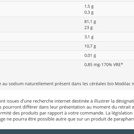
1,5 g
0,3 g
81,1 g
23 g
3,1 g
10,7 g
0,01 g
0,85 mg-170% VRE*
e au sodium naturellement présent dans les céréales bio Modilac m
nt issues d'une recherche internet destinée à illustrer la désignat
és pourront différer dans leur présentation au moment du retrait
rmité des produits par rapport à votre commande. La législation 
e ne pourra être possible autre que sur un produit de paraphar