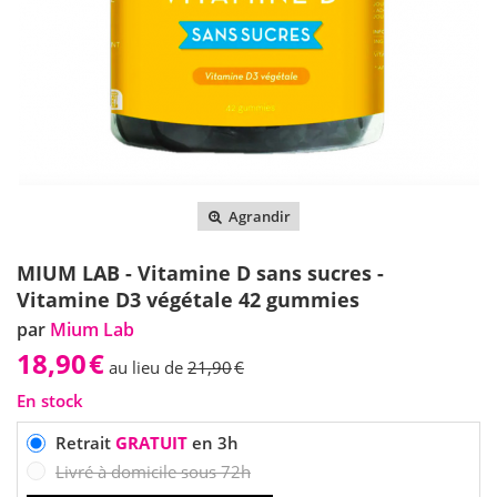
Agrandir
MIUM LAB - Vitamine D sans sucres -
Vitamine D3 végétale 42 gummies
par
Mium Lab
18,90
€
au lieu de
21,90
€
En stock
Retrait
GRATUIT
en 3h
Livré à domicile sous 72h