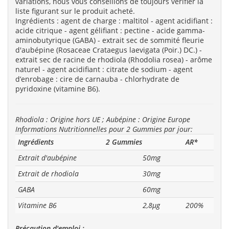
variations, nous vous conseillons de toujours vérifier la
liste figurant sur le produit acheté.
Ingrédients : agent de charge : maltitol - agent acidifiant :
acide citrique - agent gélifiant : pectine - acide gamma-
aminobutyrique (GABA) - extrait sec de sommité fleurie
d'aubépine (Rosaceae Crataegus laevigata (Poir.) DC.) -
extrait sec de racine de rhodiola (Rhodolia rosea) - arôme
naturel - agent acidifiant : citrate de sodium - agent
d’enrobage : cire de carnauba - chlorhydrate de
pyridoxine (vitamine B6).
Rhodiola : Origine hors UE ; Aubépine : Origine Europe
Informations Nutritionnelles pour 2 Gummies par jour:
Ingrédients
2 Gummies
AR*
Extrait d'aubépine
50mg
Extrait de rhodiola
30mg
GABA
60mg
Vitamine B6
2,8µg
200%
Précaution d'emploi :