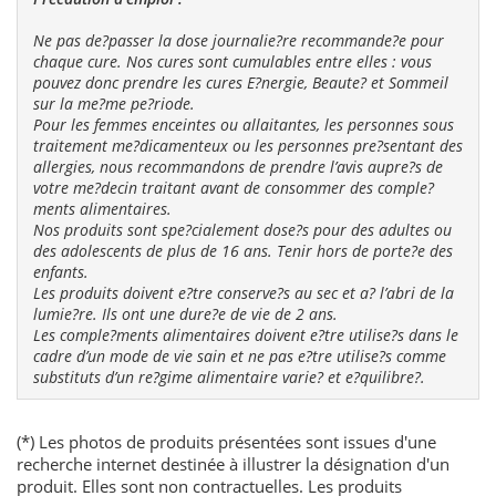
Ne pas de?passer la dose journalie?re recommande?e pour
chaque cure. Nos cures sont cumulables entre elles : vous
pouvez donc prendre les cures E?nergie, Beaute? et Sommeil
sur la me?me pe?riode.
Pour les femmes enceintes ou allaitantes, les personnes sous
traitement me?dicamenteux ou les personnes pre?sentant des
allergies, nous recommandons de prendre l’avis aupre?s de
votre me?decin traitant avant de consommer des comple?
ments alimentaires.
Nos produits sont spe?cialement dose?s pour des adultes ou
des adolescents de plus de 16 ans. Tenir hors de porte?e des
enfants.
Les produits doivent e?tre conserve?s au sec et a? l’abri de la
lumie?re. Ils ont une dure?e de vie de 2 ans.
Les comple?ments alimentaires doivent e?tre utilise?s dans le
cadre d’un mode de vie sain et ne pas e?tre utilise?s comme
substituts d’un re?gime alimentaire varie? et e?quilibre?.
(*) Les photos de produits présentées sont issues d'une
recherche internet destinée à illustrer la désignation d'un
produit. Elles sont non contractuelles. Les produits