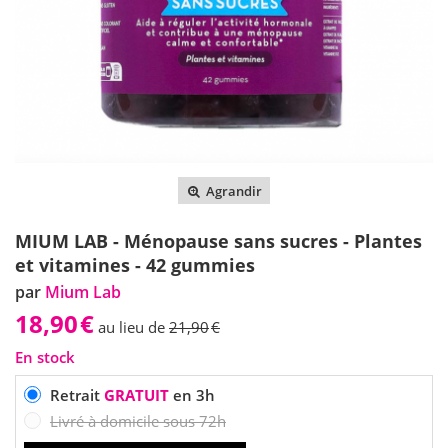
Agrandir
MIUM LAB - Ménopause sans sucres - Plantes
et vitamines - 42 gummies
par
Mium Lab
18,90
€
au lieu de
21,90
€
En stock
Retrait
GRATUIT
en 3h
Livré à domicile sous 72h