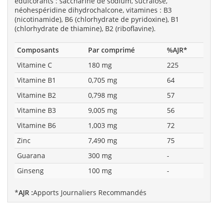
édulcorants : saccharine de sodium, sucralose,
néohespéridine dihydrochalcone, vitamines : B3
(nicotinamide), B6 (chlorhydrate de pyridoxine), B1
(chlorhydrate de thiamine), B2 (riboflavine).
Composants
Par comprimé
%AJR*
Vitamine C
180 mg
225
Vitamine B1
0,705 mg
64
Vitamine B2
0,798 mg
57
Vitamine B3
9,005 mg
56
Vitamine B6
1,003 mg
72
Zinc
7,490 mg
75
Guarana
300 mg
-
Ginseng
100 mg
-
*
AJR :
Apports Journaliers Recommandés