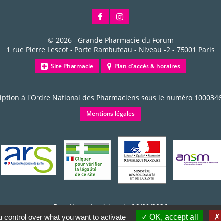
© 2026 -
Grande Pharmacie du Forum
1 rue Pierre Lescot - Porte Rambuteau - Niveau -2
-
75001
Paris
Site Pharmacie
Plan d'accès & horaires
ription à l'Ordre National des Pharmaciens sous le numéro
100034
Mentions légales
Dernière mise à jour le 06/08/2026
 control over what you want to activate
OK, accept all