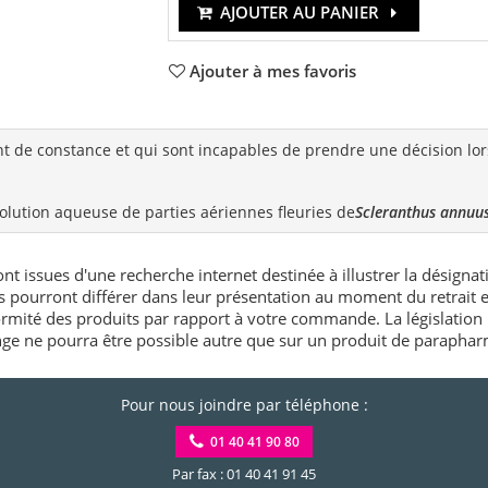
AJOUTER AU PANIER
Ajouter à mes favoris
 de constance et qui sont incapables de prendre une décision lors
 solution aqueuse de parties aériennes fleuries de
Scleranthus annuu
nt issues d'une recherche internet destinée à illustrer la désignat
és pourront différer dans leur présentation au moment du retrait
rmité des produits par rapport à votre commande. La législation 
e ne pourra être possible autre que sur un produit de paraphar
Pour nous joindre par téléphone :
01 40 41 90 80
Par fax : 01 40 41 91 45