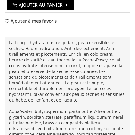
AJOUTER AU PANIER
Ajouter à mes favoris
Lait corps hydratant et relipidant, peaux sensibles et
sèches. Haute hydratation. Anti-dessèchement. Anti-
tiraillements et picotements. Enrichi en cold cream,
beurre de karité et eau thermale La Roche-Posay, ce lait
corps hydrate intensément, nourrit, relipide et apaise la
peau, et préserve de la sécheresse cutanée. Les
sensations de picotements et de tiraillements sont
immédiatement atténuées. La peau est souple,
confortable et durablement protégée. Le lait corps
hydratant Lipikar convient aux peaux sèches et sensibles
du bébé, de l'enfant et de l'adulte.
Aqua/water, butyrospermum parkii butter/shea butter,
glycerin, sorbitan stearate, paraffinum liquidum/mineral
oil, niacinamide, brassica campestris oleifera
oil/rapeseed seed oil, aluminum strach octenylsuccinate,
dimethicone, cera alba/beeswax, sorbitan tristearate,