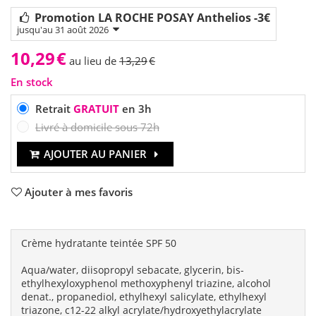
Promotion LA ROCHE POSAY Anthelios -3€
jusqu'au 31 août 2026
10,29
€
au lieu de
13,29
€
En stock
Retrait
GRATUIT
en 3h
Livré à domicile sous 72h
AJOUTER AU PANIER
Ajouter à mes favoris
Crème hydratante teintée SPF 50
Aqua/water, diisopropyl sebacate, glycerin, bis-
ethylhexyloxyphenol methoxyphenyl triazine, alcohol
denat., propanediol, ethylhexyl salicylate, ethylhexyl
triazone, c12-22 alkyl acrylate/hydroxyethylacrylate