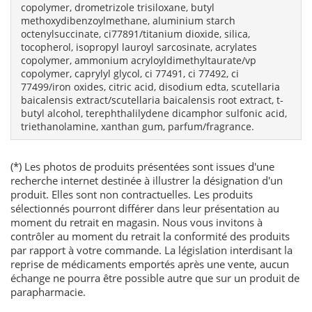
copolymer, drometrizole trisiloxane, butyl
methoxydibenzoylmethane, aluminium starch
octenylsuccinate, ci77891/titanium dioxide, silica,
tocopherol, isopropyl lauroyl sarcosinate, acrylates
copolymer, ammonium acryloyldimethyltaurate/vp
copolymer, caprylyl glycol, ci 77491, ci 77492, ci
77499/iron oxides, citric acid, disodium edta, scutellaria
baicalensis extract/scutellaria baicalensis root extract, t-
butyl alcohol, terephthalilydene dicamphor sulfonic acid,
triethanolamine, xanthan gum, parfum/fragrance.
(*) Les photos de produits présentées sont issues d'une
recherche internet destinée à illustrer la désignation d'un
produit. Elles sont non contractuelles. Les produits
sélectionnés pourront différer dans leur présentation au
moment du retrait en magasin. Nous vous invitons à
contrôler au moment du retrait la conformité des produits
par rapport à votre commande. La législation interdisant la
reprise de médicaments emportés après une vente, aucun
échange ne pourra être possible autre que sur un produit de
parapharmacie.