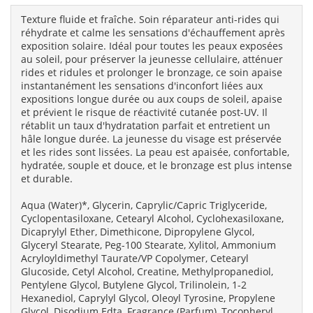
Texture fluide et fraîche. Soin réparateur anti-rides qui
réhydrate et calme les sensations d'échauffement après
exposition solaire. Idéal pour toutes les peaux exposées
au soleil, pour préserver la jeunesse cellulaire, atténuer
rides et ridules et prolonger le bronzage, ce soin apaise
instantanément les sensations d'inconfort liées aux
expositions longue durée ou aux coups de soleil, apaise
et prévient le risque de réactivité cutanée post-UV. Il
rétablit un taux d'hydratation parfait et entretient un
hâle longue durée. La jeunesse du visage est préservée
et les rides sont lissées. La peau est apaisée, confortable,
hydratée, souple et douce, et le bronzage est plus intense
et durable.
Aqua (Water)*, Glycerin, Caprylic/Capric Triglyceride,
Cyclopentasiloxane, Cetearyl Alcohol, Cyclohexasiloxane,
Dicaprylyl Ether, Dimethicone, Dipropylene Glycol,
Glyceryl Stearate, Peg-100 Stearate, Xylitol, Ammonium
Acryloyldimethyl Taurate/VP Copolymer, Cetearyl
Glucoside, Cetyl Alcohol, Creatine, Methylpropanediol,
Pentylene Glycol, Butylene Glycol, Trilinolein, 1-2
Hexanediol, Caprylyl Glycol, Oleoyl Tyrosine, Propylene
Glycol, Disodium Edta, Fragrance (Parfum), Tocopheryl