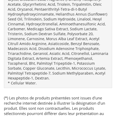
Acetate, Glycyrrhetinic Acid, Triolein, Tripalmitin, Oleic
Acid, Oryzanol, Pentaerithrityl-Tetra-di-t-Butyl
Hydroxyhydroxycinnamate, Helianthus Annus (Sunflower)
Seed Oil, Trilinolein, Sodium Hydroxide, Linalool, Hexyl
Cinnamal, Hydroxycitronellal, Aminoethanesulfonic Acid,
Carbomer, Medicago Sativa Extract, Sodium Lactate,
Tristerin, Sodium Dextran Sulfate, Polysorbate 20,
Limonene, Carnosine, Morus Alba Leaf Extract, Acetyl
Citrull Amido Arginine, Asiaticoside, Benzyl Benzoate,
Madecassis Acid, Disodium Adenosine Triphosphate,
Triarachidine, Geraniol, Asiatic Acid, Citronellol, Laminaria
Digitata Extract, Artemia Extract, Phenoxyethanol,
Tocopherol, Bht, Palmitoyl Tripeptide-1, Potassium
Sorbate, Copper Gluconate, Lecithin, Micrococcus Lysate,
Palmitoyl Tetrapeptide-7, Sodium Methylparaben, Acetyl
Hexapeptide-1, Dextran.
* Cellular Water.
(*) Les photos de produits présentées sont issues d'une
recherche internet destinée à illustrer la désignation d'un
produit. Elles sont non contractuelles. Les produits
sélectionnés pourront différer dans leur présentation au