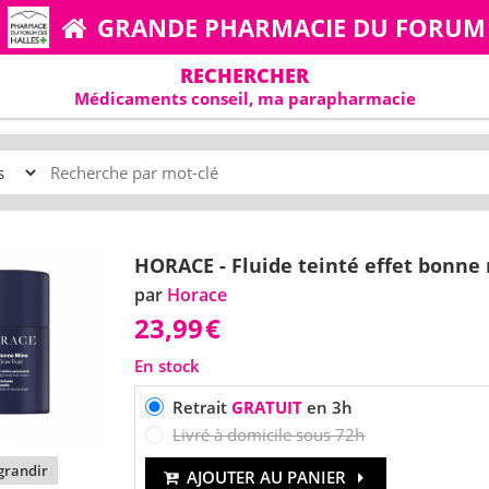
GRANDE PHARMACIE DU FORUM
RECHERCHER
Médicaments conseil, ma parapharmacie
HORACE - Fluide teinté effet bonne
par
Horace
23,99
€
En stock
Retrait
GRATUIT
en 3h
Livré à domicile sous 72h
randir
AJOUTER AU PANIER