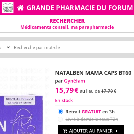
GRANDE PHARMACIE DU FORUM
RECHERCHER
Médicaments conseil, ma parapharmacie
NATALBEN MAMA CAPS BT60
par
Gynéfam
15,79
€
au lieu de
17,79
€
En stock
Retrait
GRATUIT
en 3h
Livré à domicile sous 72h
AJOUTER AU PANIER