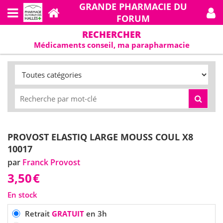
GRANDE PHARMACIE DU
FORUM
Pour ajouter cette application sur
l'écran d'accueil de votre mobile :
RECHERCHER
Appuyez sur le bouton "menu",
Médicaments conseil, ma parapharmacie
puis sur
Ajouter à l'écran
d'accueil
.
Le menu se trouve dans la coin supérieur
droit du navigateur
PROVOST ELASTIQ LARGE MOUSS COUL X8
10017
par
Franck Provost
3,50
€
En stock
Retrait
GRATUIT
en 3h