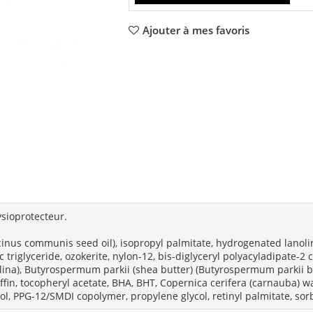
Ajouter à mes favoris
ysioprotecteur.
cinus communis seed oil), isopropyl palmitate, hydrogenated lanolin
 triglyceride, ozokerite, nylon-12, bis-diglyceryl polyacyladipate-2 c
allina), Butyrospermum parkii (shea butter) (Butyrospermum parkii 
affin, tocopheryl acetate, BHA, BHT, Copernica cerifera (carnauba) 
l, PPG-12/SMDI copolymer, propylene glycol, retinyl palmitate, sorb