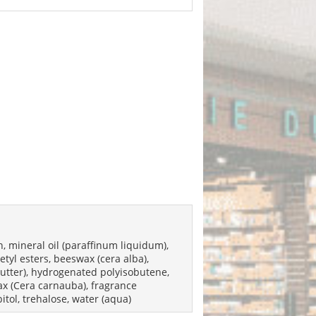
, mineral oil (paraffinum liquidum),
etyl esters, beeswax (cera alba),
butter), hydrogenated polyisobutene,
wax (Cera carnauba), fragrance
itol, trehalose, water (aqua)