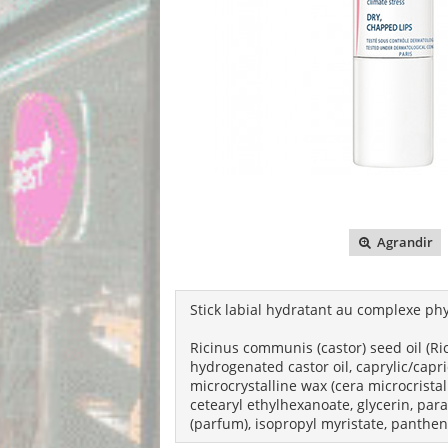
Agrandir
Stick labial hydratant au complexe ph
Ricinus communis (castor) seed oil (Ri
hydrogenated castor oil, caprylic/capric
microcrystalline wax (cera microcrist
cetearyl ethylhexanoate, glycerin, par
(parfum), isopropyl myristate, pantheno