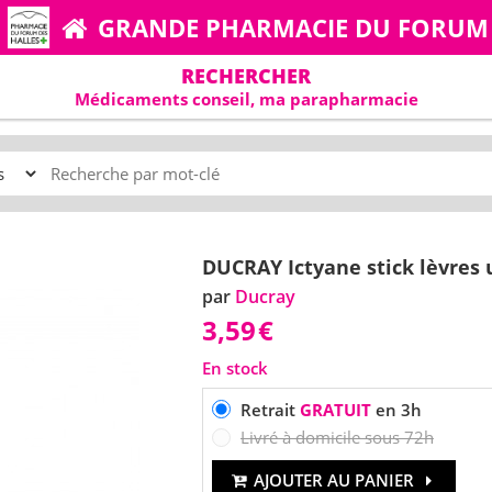
GRANDE PHARMACIE DU FORUM
RECHERCHER
Médicaments conseil, ma parapharmacie
DUCRAY Ictyane stick lèvres 
par
Ducray
3,59
€
En stock
Retrait
GRATUIT
en 3h
Livré à domicile sous 72h
AJOUTER AU PANIER