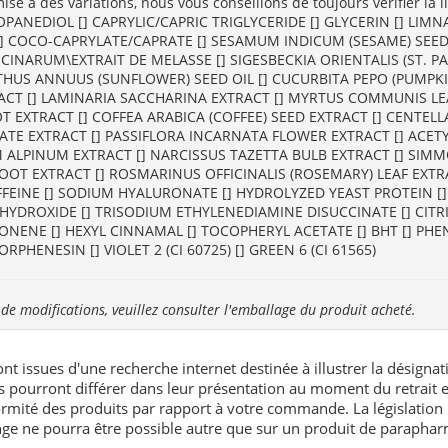
ise à des variations, nous vous conseillons de toujours vérifier la li
ROPANEDIOL [] CAPRYLIC/CAPRIC TRIGLYCERIDE [] GLYCERIN [] L
 [] COCO-CAPRYLATE/CAPRATE [] SESAMUM INDICUM (SESAME) SEED 
NARUM\EXTRAIT DE MELASSE [] SIGESBECKIA ORIENTALIS (ST. PA
NTHUS ANNUUS (SUNFLOWER) SEED OIL [] CUCURBITA PEPO (PUMPKI
RACT [] LAMINARIA SACCHARINA EXTRACT [] MYRTUS COMMUNIS LEA
OT EXTRACT [] COFFEA ARABICA (COFFEE) SEED EXTRACT [] CENTELL
E EXTRACT [] PASSIFLORA INCARNATA FLOWER EXTRACT [] ACETY
 ALPINUM EXTRACT [] NARCISSUS TAZETTA BULB EXTRACT [] SIMMO
T EXTRACT [] ROSMARINUS OFFICINALIS (ROSEMARY) LEAF EXTRA
FFEINE [] SODIUM HYALURONATE [] HYDROLYZED YEAST PROTEIN [] 
YDROXIDE [] TRISODIUM ETHYLENEDIAMINE DISUCCINATE [] CITRIC
IMONENE [] HEXYL CINNAMAL [] TOCOPHERYL ACETATE [] BHT [] P
PHENESIN [] VIOLET 2 (CI 60725) [] GREEN 6 (CI 61565)
et de modifications, veuillez consulter l'emballage du produit acheté.
nt issues d'une recherche internet destinée à illustrer la désignat
és pourront différer dans leur présentation au moment du retrait
rmité des produits par rapport à votre commande. La législation 
e ne pourra être possible autre que sur un produit de paraphar