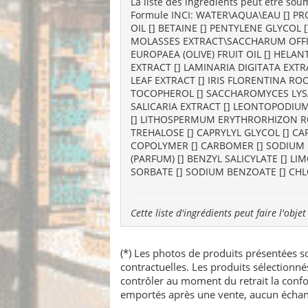
La liste des ingrédients peut être soum
Formule INCI: WATER\AQUA\EAU [] P
OIL [] BETAINE [] PENTYLENE GLYCOL
MOLASSES EXTRACT\SACCHARUM OFFICI
EUROPAEA (OLIVE) FRUIT OIL [] HELA
EXTRACT [] LAMINARIA DIGITATA EXT
LEAF EXTRACT [] IRIS FLORENTINA RO
TOCOPHEROL [] SACCHAROMYCES LYSAT
SALICARIA EXTRACT [] LEONTOPODIUM
[] LITHOSPERMUM ERYTHRORHIZON ROO
TREHALOSE [] CAPRYLYL GLYCOL [] CA
COPOLYMER [] CARBOMER [] SODIUM H
(PARFUM) [] BENZYL SALICYLATE [] L
SORBATE [] SODIUM BENZOATE [] CHLOR
Cette liste d'ingrédients peut faire l'obj
(*) Les photos de produits présentées so
contractuelles. Les produits sélectionn
contrôler au moment du retrait la confo
emportés après une vente, aucun échang