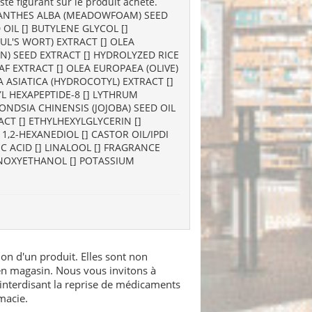
ste figurant sur le produit acheté.
IMNANTHES ALBA (MEADOWFOAM) SEED
OIL [] BUTYLENE GLYCOL []
UL'S WORT) EXTRACT [] OLEA
N) SEED EXTRACT [] HYDROLYZED RICE
F EXTRACT [] OLEA EUROPAEA (OLIVE)
A ASIATICA (HYDROCOTYL) EXTRACT []
L HEXAPEPTIDE-8 [] LYTHRUM
NDSIA CHINENSIS (JOJOBA) SEED OIL
CT [] ETHYLHEXYLGLYCERIN []
1,2-HEXANEDIOL [] CASTOR OIL/IPDI
 ACID [] LINALOOL [] FRAGRANCE
HENOXYETHANOL [] POTASSIUM
ion d'un produit. Elles sont non
 en magasin. Nous vous invitons à
interdisant la reprise de médicaments
macie.