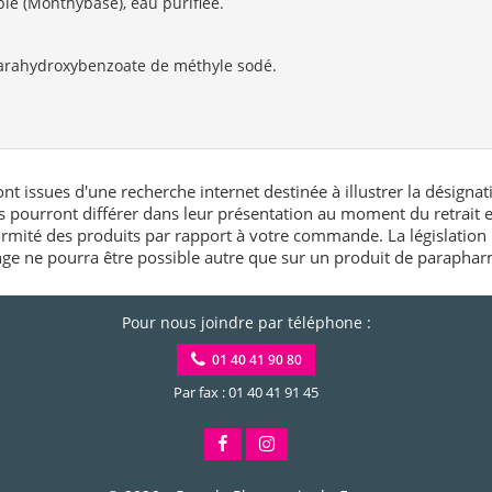
ble (Monthybase), eau purifiée.
arahydroxybenzoate de méthyle sodé.
nt issues d'une recherche internet destinée à illustrer la désignat
és pourront différer dans leur présentation au moment du retrait
rmité des produits par rapport à votre commande. La législation 
e ne pourra être possible autre que sur un produit de paraphar
Pour nous joindre par téléphone :
01 40 41 90 80
Par fax : 01 40 41 91 45