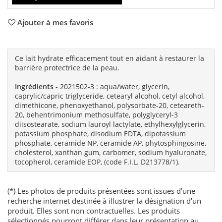
Ajouter à mes favoris
Ce lait hydrate efficacement tout en aidant à restaurer la
barrière protectrice de la peau.
Ingrédients
- 2021502-3 : aqua/water, glycerin,
caprylic/capric triglyceride, cetearyl alcohol, cetyl alcohol,
dimethicone, phenoxyethanol, polysorbate-20, ceteareth-
20, behentrimonium methosulfate, polyglyceryl-3
diisostearate, sodium lauroyl lactylate, ethylhexylglycerin,
potassium phosphate, disodium EDTA, dipotassium
phosphate, ceramide NP, ceramide AP, phytosphingosine,
cholesterol, xanthan gum, carbomer, sodium hyaluronate,
tocopherol, ceramide EOP, (code F.I.L. D213778/1).
(*) Les photos de produits présentées sont issues d'une
recherche internet destinée à illustrer la désignation d'un
produit. Elles sont non contractuelles. Les produits
sélectionnés pourront différer dans leur présentation au