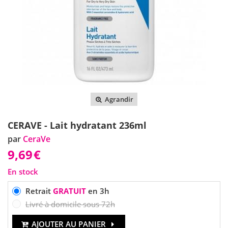
Agrandir
CERAVE - Lait hydratant 236ml
par
CeraVe
9,69
€
En stock
Retrait
GRATUIT
en 3h
Livré à domicile sous 72h
AJOUTER AU PANIER