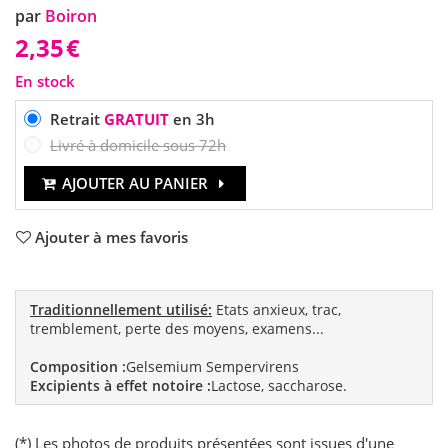
par
Boiron
2,35
€
En stock
Retrait
GRATUIT
en 3h
Livré à domicile sous 72h
AJOUTER AU PANIER
Ajouter à mes favoris
Traditionnellement utilisé:
Etats anxieux, trac,
tremblement, perte des moyens, examens...
Composition :
Gelsemium Sempervirens
Excipients à effet notoire :
Lactose, saccharose.
(*) Les photos de produits présentées sont issues d'une