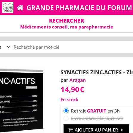
GRANDE PHARMACIE DU FORUM
RECHERCHER
Médicaments conseil, ma parapharmacie
SYNACTIFS ZINC.ACTIFS - Zi
par
Aragan
14,90
€
En stock
Retrait
GRATUIT
en 3h
Livré à domicile sous 72h
AJOUTER AU PANIER