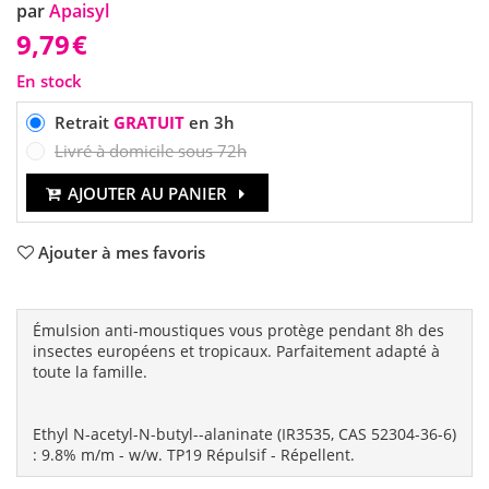
par
Apaisyl
9,79
€
En stock
Retrait
GRATUIT
en 3h
Livré à domicile sous 72h
AJOUTER AU PANIER
Ajouter à mes favoris
Émulsion anti-moustiques vous protège pendant 8h des
insectes européens et tropicaux. Parfaitement adapté à
toute la famille.
Ethyl N-acetyl-N-butyl--alaninate (IR3535, CAS 52304-36-6)
: 9.8% m/m - w/w. TP19 Répulsif - Répellent.