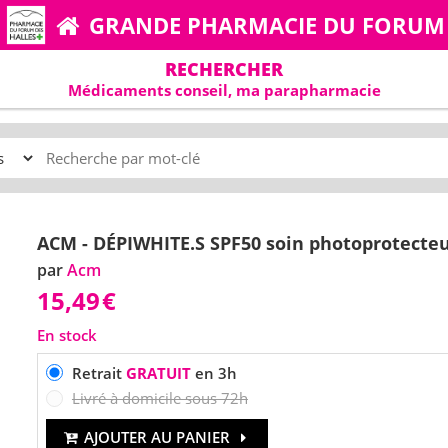
GRANDE PHARMACIE DU FORUM
RECHERCHER
Médicaments conseil, ma parapharmacie
ACM - DÉPIWHITE.S SPF50 soin photoprotecteu
par
Acm
15,49
€
En stock
Retrait
GRATUIT
en 3h
Livré à domicile sous 72h
AJOUTER AU PANIER