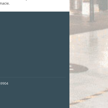
macie.
69904