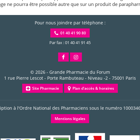
e ne pourra être possible autre que sur un produit de paraphar
Pour nous joindre par téléphone :
01 40 41 90 80
Par fax : 01 40 41 91 45
© 2026 -
Grande Pharmacie du Forum
1 rue Pierre Lescot - Porte Rambuteau - Niveau -2
-
75001
Paris
Site Pharmacie
Plan d'accès & horaires
ription à l'Ordre National des Pharmaciens sous le numéro
100034
Mentions légales