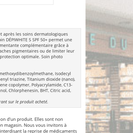
t et après les soins dermatologiques
e soin DÉPIWHITE S SPF 50+ permet une
igmentante complémentaire grâce à
taches pigmentaires ou de limiter leur
e protection optimale. Soin photo
l methoxydibenzoylmethane, Isodecyl
nyl triazine, Titanium dioxide (nano),
osene copolymer, Polyacrylamide, C13-
ol, Chlorphenesin, BHT, Citric acid,
urant sur le produit acheté.
ion d'un produit. Elles sont non
 en magasin. Nous vous invitons à
interdisant la reprise de médicaments