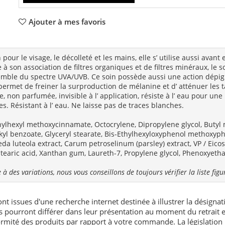
Ajouter à mes favoris
pour le visage, le décolleté et les mains, elle s’ utilise aussi avan
e à son association de filtres organiques et de filtres minéraux, l
nsemble du spectre UVA/UVB. Ce soin possède aussi une action dép
 permet de freiner la surproduction de mélanine et d’ atténuer les 
re, non parfumée, invisible à l’ application, résiste à l’ eau pour un
s. Résistant à l’ eau. Ne laisse pas de traces blanches.
thylhexyl methoxycinnamate, Octocrylene, Dipropylene glycol, Buty
yl benzoate, Glyceryl stearate, Bis-Ethylhexyloxyphenol methoxyphe
eda luteola extract, Carum petroselinum (parsley) extract, VP / Eic
tearic acid, Xanthan gum, Laureth-7, Propylene glycol, Phenoxyethan
 à des variations, nous vous conseillons de toujours vérifier la liste fig
nt issues d'une recherche internet destinée à illustrer la désignat
és pourront différer dans leur présentation au moment du retrait
rmité des produits par rapport à votre commande. La législation 