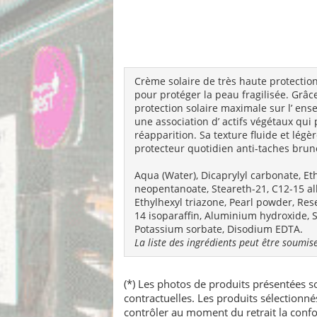
Crème solaire de très haute protection 
pour protéger la peau fragilisée. Grâc
protection solaire maximale sur l’ e
une association d’ actifs végétaux qui
réapparition. Sa texture fluide et légè
protecteur quotidien anti-taches brune
Aqua (Water), Dicaprylyl carbonate, E
neopentanoate, Steareth-21, C12-15 alk
Ethylhexyl triazone, Pearl powder, Res
14 isoparaffin, Aluminium hydroxide, S
Potassium sorbate, Disodium EDTA.
La liste des ingrédients peut être soumise
(*) Les photos de produits présentées so
contractuelles. Les produits sélectionn
contrôler au moment du retrait la confo